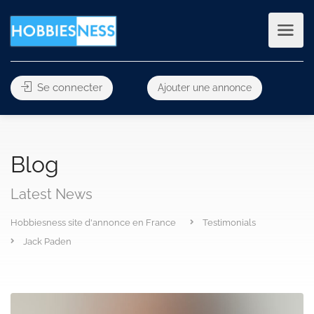
Se connecter
Ajouter une annonce
Blog
Latest News
Hobbiesness site d'annonce en France
Testimonials
Jack Paden