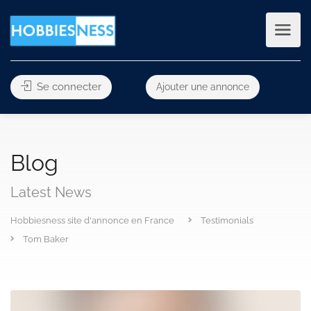
Se connecter
Ajouter une annonce
Blog
Latest News
Hobbiesness site d'annonce en France
Testimonials
Tom Baker